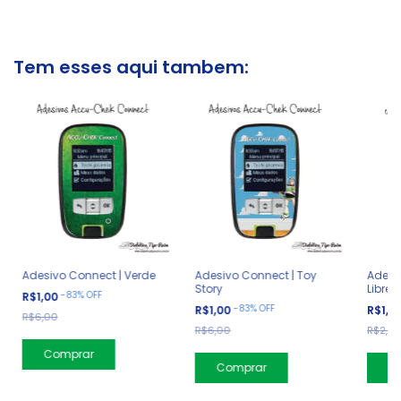
Tem esses aqui tambem:
Adesivo Connect | Verde
Adesivo Connect | Toy
Adesiv
Story
Libre 
-
83
%
OFF
R$1,00
-
83
%
OFF
R$1,00
R$1,0
R$6,00
R$6,00
R$2,99