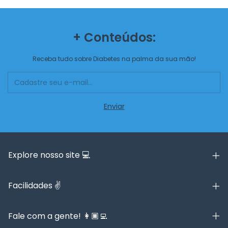
+ Conteúdos:
Receba tudo sobre Diabetes na palma da sua mão!
Explore nosso site 💻
Facilidades ✌️
Fale com a gente! 👩🏿‍💻