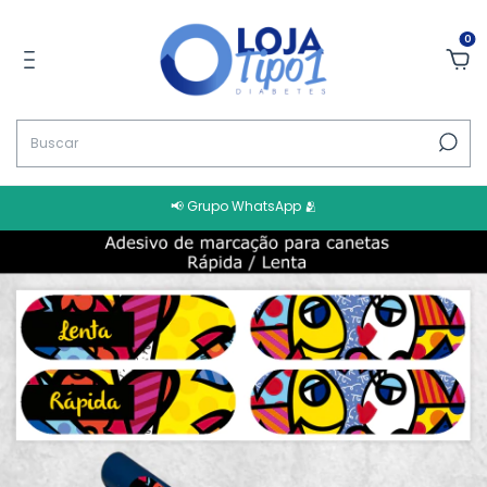
0
📢 Grupo WhatsApp 🫂