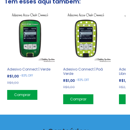
Tem esses aqui tambem:
Adesivo Connect | Verde
Adesivo Connect | Poá
Adesiv
Verde
Libre 
-
83
%
OFF
R$1,00
-
83
%
OFF
R$1,00
R$1,0
R$6,00
R$6,00
R$2,99