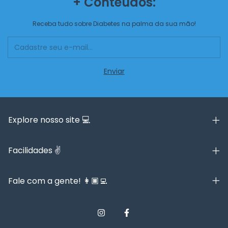
+ Conteúdos:
Receba tudo sobre Diabetes na palma da sua mão!
Explore nosso site 💻
Facilidades ✌️
Fale com a gente! 👩🏿‍💻