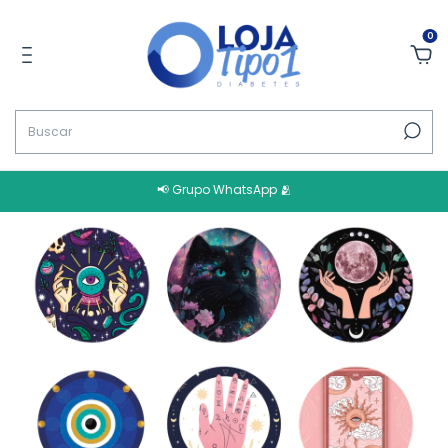
0
📢 Grupo WhatsApp 🫂