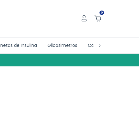
0
netas de Insulina
Glicosimetros
Collab´s
Doações