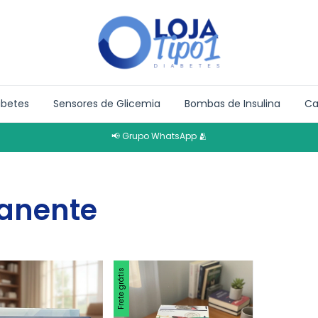
abetes
Sensores de Glicemia
Bombas de Insulina
Ca
📢 Grupo WhatsApp 🫂
anente
Frete grátis