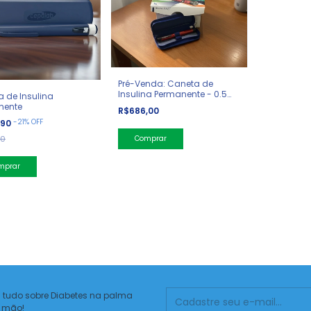
Pré-Venda: Caneta de
Insulina Permanente - 0.5
 de Insulina
unidade
nente
R$686,00
-
21
%
OFF
,90
90
 tudo sobre Diabetes na palma
 mão!