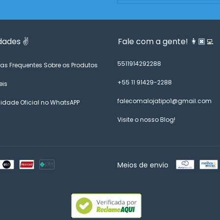
dades ✌️
Fale com a gente! 👩🏿‍💻
5511914292288
as Frequentes Sobre os Produtos
+55 11 91429-2288
eis
falecomalojatipo1@gmail.com
dade Oficial no WhatsAPP
Visite o nosso Blog!
Meios de envio