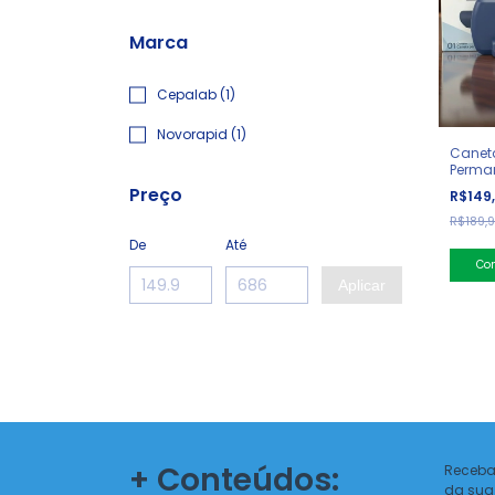
Marca
Cepalab (1)
Novorapid (1)
Caneta
Perma
Preço
R$149
R$189,
De
Até
Aplicar
+ Conteúdos:
Receba
da sua