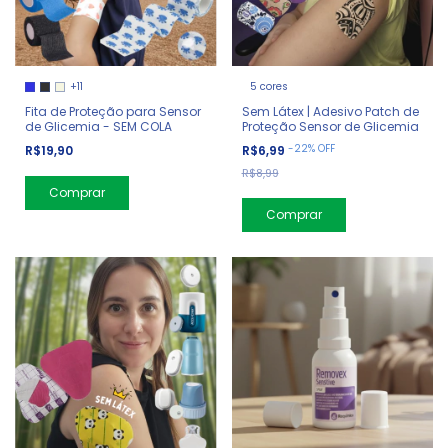
+11
5 cores
Fita de Proteção para Sensor
Sem Látex | Adesivo Patch de
de Glicemia - SEM COLA
Proteção Sensor de Glicemia
-
22
%
OFF
R$19,90
R$6,99
R$8,99
Comprar
Comprar