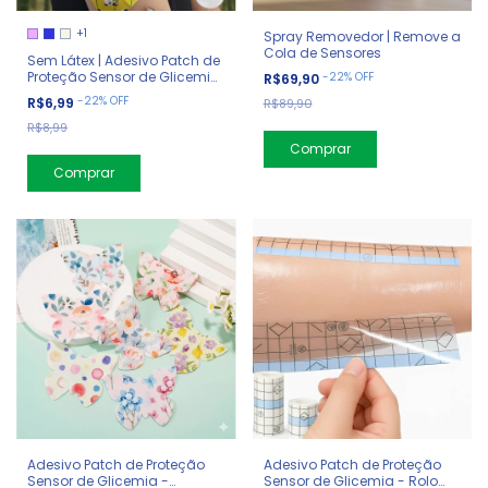
+1
Spray Removedor | Remove a
Cola de Sensores
Sem Látex | Adesivo Patch de
Proteção Sensor de Glicemia
-
22
%
OFF
R$69,90
Triangular
-
22
%
OFF
R$6,99
R$89,90
R$8,99
Comprar
Adesivo Patch de Proteção
Adesivo Patch de Proteção
Sensor de Glicemia -
Sensor de Glicemia - Rolo