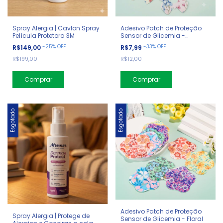
Spray Alergia | Cavlon Spray
Adesivo Patch de Proteção
Película Protetora 3M
Sensor de Glicemia -
Borboletas (com furo)
-
25
%
OFF
-
33
%
OFF
R$149,00
R$7,99
R$199,00
R$12,00
Comprar
Esgotado
Esgotado
Adesivo Patch de Proteção
Spray Alergia | Protege de
Sensor de Glicemia - Floral