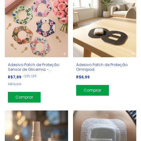
Adesivo Patch de Proteção
Adesivo Patch de Proteção
Sensor de Glicemia -
Omnipod
Hexágono
-
33
%
OFF
R$7,99
R$6,99
R$12,00
Comprar
Comprar