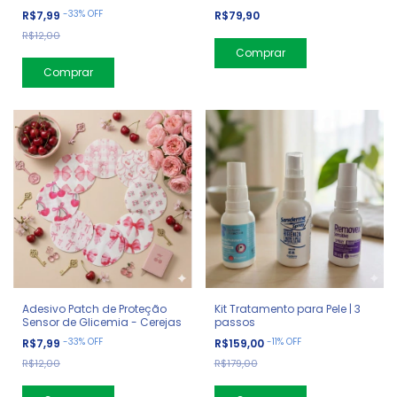
Borboletas
Transparente
-
33
%
OFF
R$7,99
R$79,90
R$12,00
Comprar
Comprar
Adesivo Patch de Proteção
Kit Tratamento para Pele | 3
Sensor de Glicemia - Cerejas
passos
-
33
%
OFF
-
11
%
OFF
R$7,99
R$159,00
R$12,00
R$179,00