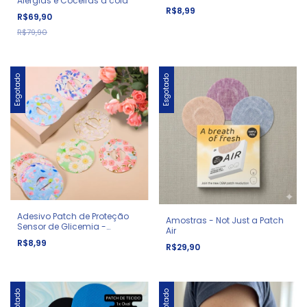
Alergias e Coceiras a cola
R$8,99
R$69,90
R$79,90
Esgotado
Esgotado
Adesivo Patch de Proteção
Amostras - Not Just a Patch
Sensor de Glicemia -
Air
Guardian Medtronic
R$8,99
R$29,90
Esgotado
Esgotado