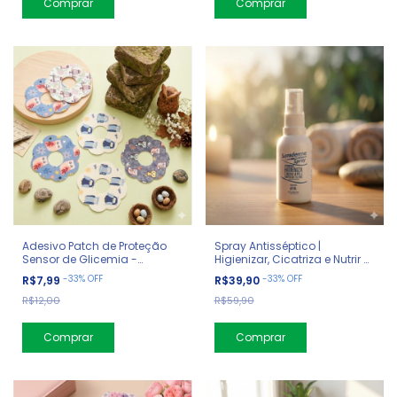
Comprar
Adesivo Patch de Proteção
Spray Antisséptico |
Sensor de Glicemia -
Higienizar, Cicatriza e Nutrir a
Corujas
Pele
-
33
%
OFF
-
33
%
OFF
R$7,99
R$39,90
R$12,00
R$59,90
Comprar