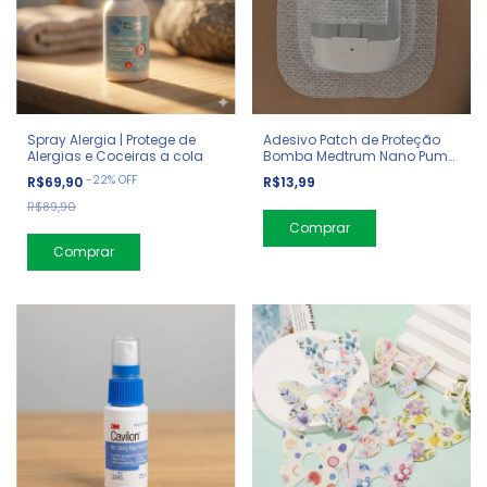
Spray Alergia | Protege de
Adesivo Patch de Proteção
Alergias e Coceiras a cola
Bomba Medtrum Nano Pump
200ui
-
22
%
OFF
R$69,90
R$13,99
R$89,90