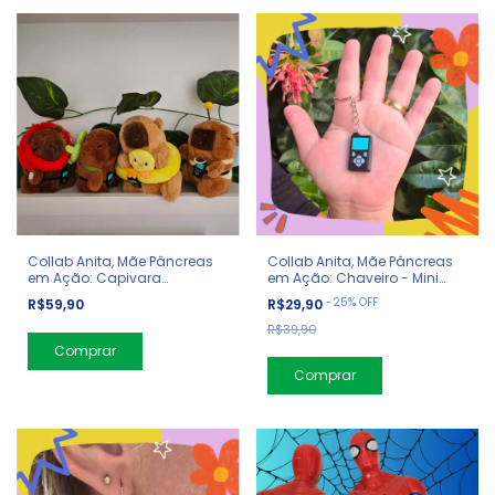
Collab Anita, Mãe Pâncreas
Collab Anita, Mãe Pâncreas
em Ação: Capivara
em Ação: Chaveiro - Mini
Diabética
Bomba
-
25
%
OFF
R$59,90
R$29,90
R$39,90
Comprar