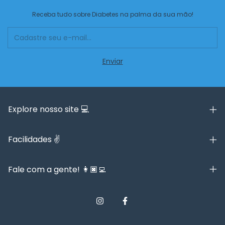
Receba tudo sobre Diabetes na palma da sua mão!
Explore nosso site 💻
Facilidades ✌️
Fale com a gente! 👩🏿‍💻