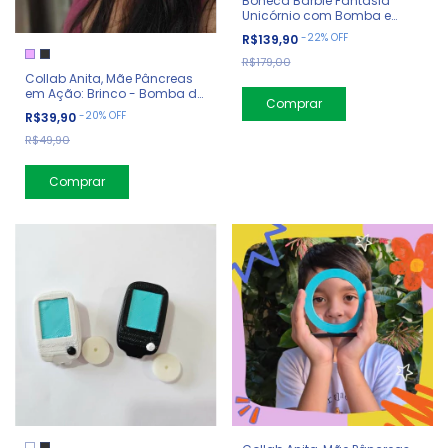
Boneca Barbie Fantasia
Unicórnio com Bomba e
Sensor
-
22
%
OFF
R$139,90
R$179,00
Collab Anita, Mãe Pâncreas
em Ação: Brinco - Bomba de
Insulina
-
20
%
OFF
R$39,90
R$49,90
Comprar