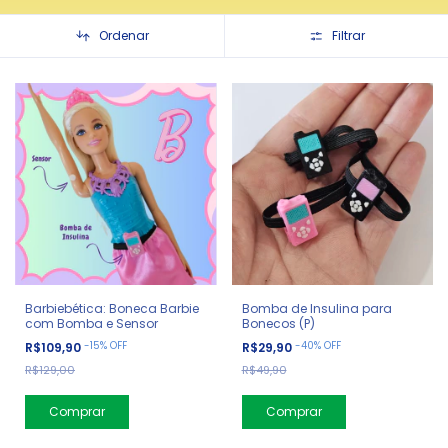
Ordenar
Filtrar
Barbiebética: Boneca Barbie
Bomba de Insulina para
com Bomba e Sensor
Bonecos (P)
-
15
%
OFF
-
40
%
OFF
R$109,90
R$29,90
R$129,00
R$49,90
Comprar