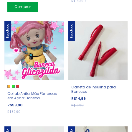
R$189,90
Esgotado
Esgotado
Caneta de Insulina para
Bonecos
Collab Anita, Mãe Pâncreas
em Ação: Boneca -
R$14,99
Glicozilda
R$59,90
R$19,90
R$89,90