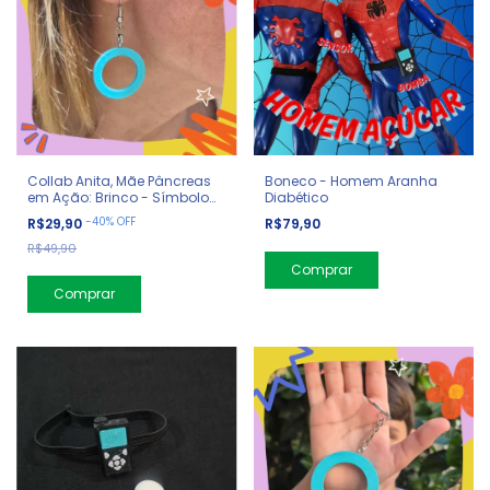
Collab Anita, Mãe Pâncreas
Boneco - Homem Aranha
em Ação: Brinco - Símbolo
Diabético
Diabetes
-
40
%
OFF
R$29,90
R$79,90
R$49,90