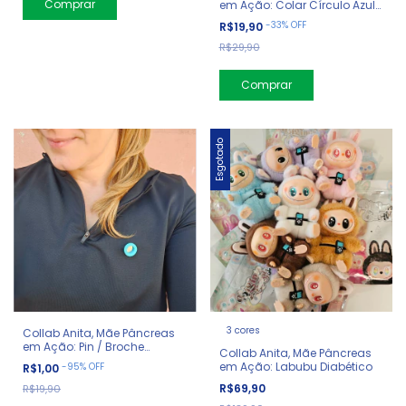
em Ação: Colar Círculo Azul
Diabetes
-
33
%
OFF
R$19,90
R$29,90
Esgotado
3 cores
Collab Anita, Mãe Pâncreas
em Ação: Pin / Broche
Collab Anita, Mãe Pâncreas
Círculo Mundial do Diabetes
em Ação: Labubu Diabético
-
95
%
OFF
R$1,00
R$69,90
R$19,90