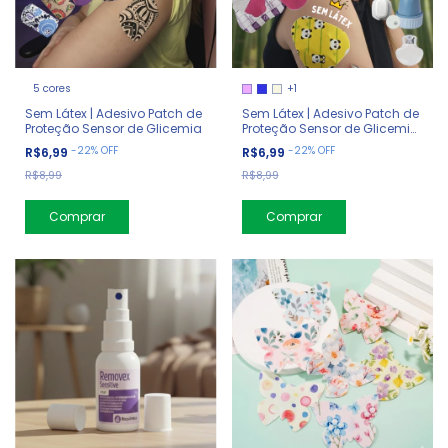
5 cores
+1
Sem Látex | Adesivo Patch de
Sem Látex | Adesivo Patch de
Proteção Sensor de Glicemia
Proteção Sensor de Glicemia
Triangular
-
22
%
OFF
-
22
%
OFF
R$6,99
R$6,99
R$8,99
R$8,99
Comprar
Comprar