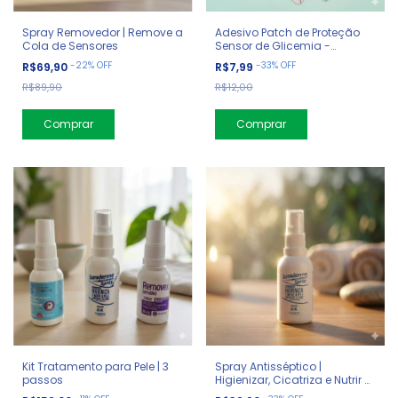
Spray Removedor | Remove a
Adesivo Patch de Proteção
Cola de Sensores
Sensor de Glicemia -
Borboletas
-
22
%
OFF
-
33
%
OFF
R$69,90
R$7,99
R$89,90
R$12,00
Comprar
Kit Tratamento para Pele | 3
Spray Antisséptico |
passos
Higienizar, Cicatriza e Nutrir a
Pele