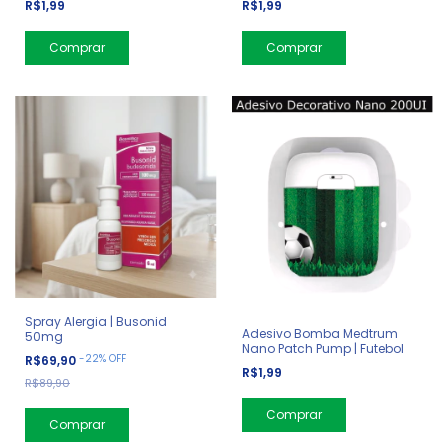
R$1,99
R$1,99
Spray Alergia | Busonid
Adesivo Bomba Medtrum
50mg
Nano Patch Pump | Futebol
-
22
%
OFF
R$69,90
R$1,99
R$89,90