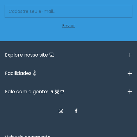
Explore nosso site 💻
Facilidades ✌️
Fale com a gente! 👩🏿‍💻
Meios de pagamento