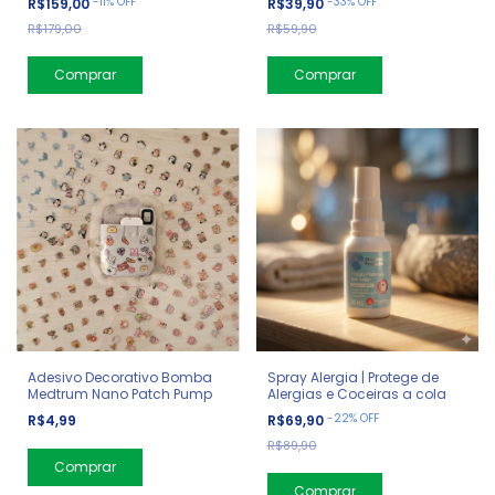
-
11
%
OFF
-
33
%
OFF
R$159,00
R$39,90
R$179,00
R$59,90
Adesivo Decorativo Bomba
Spray Alergia | Protege de
Medtrum Nano Patch Pump
Alergias e Coceiras a cola
-
22
%
OFF
R$4,99
R$69,90
R$89,90