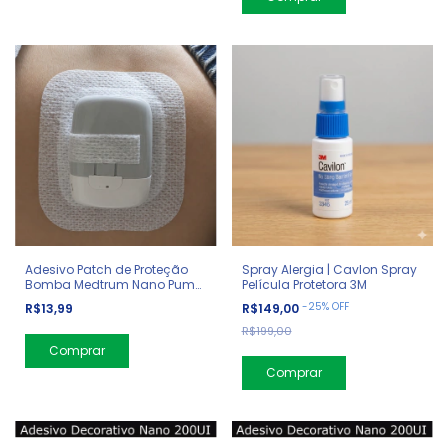
Adesivo Patch de Proteção
Spray Alergia | Cavlon Spray
Bomba Medtrum Nano Pump
Película Protetora 3M
200ui
-
25
%
OFF
R$13,99
R$149,00
R$199,00