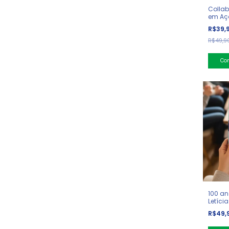
Collab
em Aç
de Ins
R$39,
R$49,9
Co
100 an
Letícia
R$49,