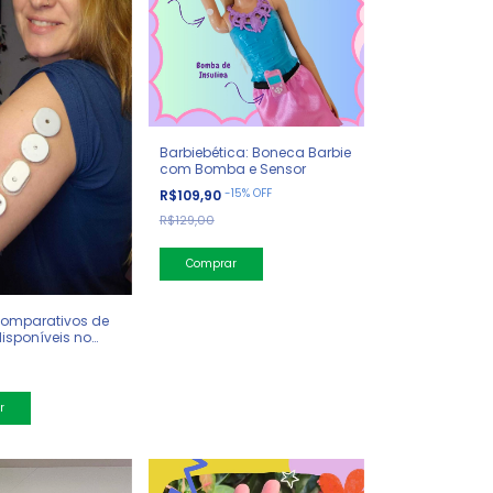
Barbiebética: Boneca Barbie
com Bomba e Sensor
-
15
%
OFF
R$109,90
R$129,00
Comparativos de
isponíveis no