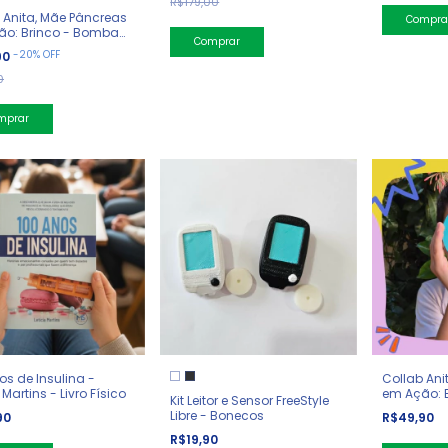
R$179,00
 Anita, Mãe Pâncreas
ão: Brinco - Bomba
ulina
-
20
%
OFF
90
0
mprar
os de Insulina -
Collab Ani
 Martins - Livro Físico
em Ação: E
Kit Leitor e Sensor FreeStyle
Símbolo D
Libre - Bonecos
90
R$49,90
R$19,90