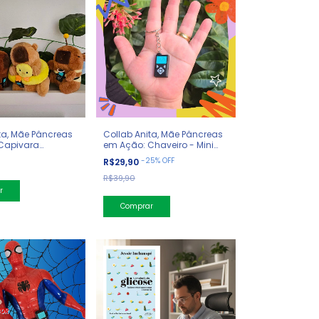
ta, Mãe Pâncreas
Collab Anita, Mãe Pâncreas
Capivara
em Ação: Chaveiro - Mini
Bomba
-
25
%
OFF
R$29,90
R$39,90
r