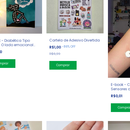
Cartela de Adesivo Divertida
 - Diabética Tipo
 O lado emocional
-
86
%
OFF
R$1,00
ecisa ser falado
90
R$6,99
E-book - 
Sensores d
Brasil
R$0,01