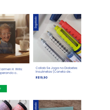
Esgotado
Collab Se Joga no Diabetes:
Carmen H. Wills:
Insulinetas (Caneta de
uperando o
Insulina para Escrever)
o 1 - Livro Físico
R$19,90
Esgotado