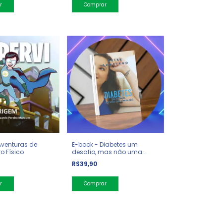
Aventuras de
E-book - Diabetes um
ro Físico
desafio, mas não uma
limitação - Dra. Deise
R$39,90
Santiago