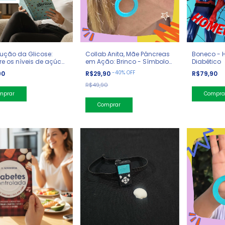
lução da Glicose:
Collab Anita, Mãe Pâncreas
Boneco -
bre os níveis de açúcar
em Ação: Brinco - Símbolo
Diabético
ngue e mude sua vida
Diabetes
-
40
%
OFF
90
R$29,90
R$79,90
ie Inchauspé - Livro
R$49,90