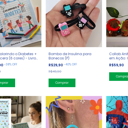
Colorindo o Diabetes +
Bomba de Insulina para
Collab Ani
cera (6 cores) - Livro
Bonecos (P)
em Ação: 
Diabética
-
38
%
OFF
-
40
%
OFF
90
R$29,90
R$59,90
0
R$49,90
Compra
mprar
Comprar