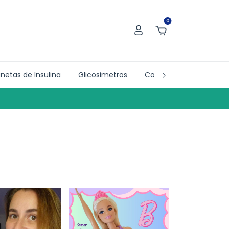
0
netas de Insulina
Glicosimetros
Collab´s
Doações