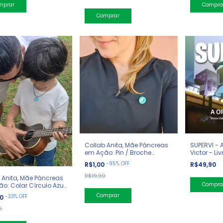
Comprar
SUPERVI - 
Collab Anita, Mãe Pâncreas
Victor - Liv
em Ação: Pin / Broche
Círculo Mundial do Diabetes
-
95
%
OFF
R$49,90
R$1,00
R$19,90
 Anita, Mãe Pâncreas
o: Colar Círculo Azul
es
-
33
%
OFF
90
0