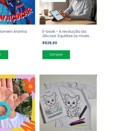
 Homem Aranha
E-book - A revolução da
Glicose: Equilibre os níveis
de açúcar no sangue e
R$29,90
mude sua vida - Jessie
Inchauspé