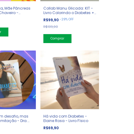
ta, Mãe Pâncreas
Collab Manu Glicada: KIT -
Chaveiro -
Livro Colorindo o Diabetes +
Camiseta + Canetinha
-
29
%
OFF
R$99,90
R$139,90
Comprar
um desafio, mas
Há vida com Diabetes -
mitação - Dra.
Elaine Rosa - Livro Físico
ago - Livro Físico
R$69,90