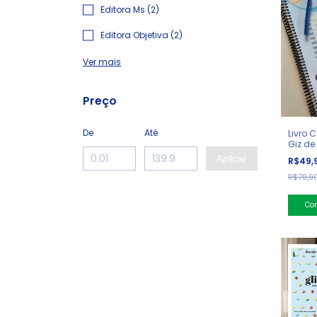
Editora Ms (2)
Editora Objetiva (2)
Ver mais
Preço
De
Até
Livro 
Giz de 
Físico
Aplicar
R$49,
R$79,9
Co