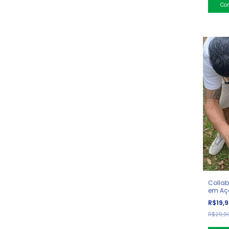
Collab
em Açã
Diabet
R$19,
R$29,9