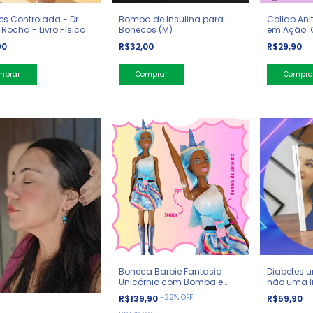
es Controlada - Dr.
Bomba de Insulina para
Collab Ani
 Rocha - Livro Físico
Bonecos (M)
em Ação: 
Diabetes
90
R$32,00
R$29,90
Comprar
Boneca Barbie Fantasia
Diabetes 
Unicórnio com Bomba e
não uma li
Sensor
Deise Santi
-
22
%
OFF
R$139,90
R$59,90