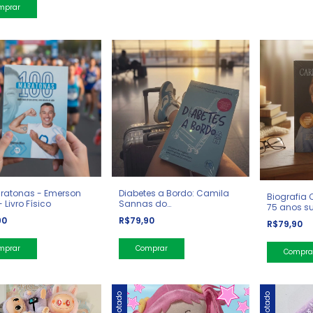
ratonas - Emerson
Diabetes a Bordo: Camila
Biografia 
 Livro Físico
Sannas do
75 anos s
@InsulinanaMala - Livro
diabetes tip
90
R$79,90
R$79,90
Físico
Esgotado
Esgotado