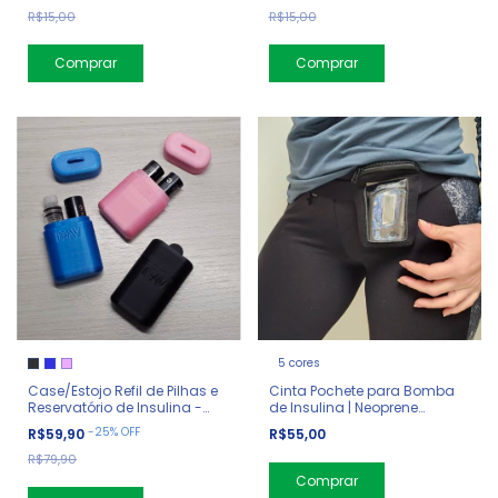
R$15,00
R$15,00
5 cores
Case/Estojo Refil de Pilhas e
Cinta Pochete para Bomba
Reservatório de Insulina -
de Insulina | Neoprene
Bomba
Vertical
-
25
%
OFF
R$59,90
R$55,00
R$79,90
Comprar