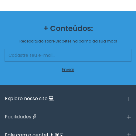
+ Conteúdos:
Receba tudo sobre Diabetes na palma da sua mão!
Explore nosso site 💻
Facilidades ✌️
Fale com a gente! 👩🏿‍💻