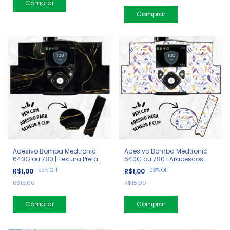
Comprar
Adesivo Bomba Medtronic
Adesivo Bomba Medtronic
640G ou 780 | Textura Preta
640G ou 780 | Arabescos
com Dourada
Coloridos
-
93
%
OFF
-
93
%
OFF
R$1,00
R$1,00
R$15,00
R$15,00