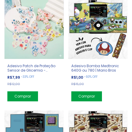
Adesivo Patch de Proteção
Adesivo Bomba Medtronic
Sensor de Glicemia -
640G ou 780 | Mario Bros
Borboletas
-
33
%
OFF
-
93
%
OFF
R$7,99
R$1,00
R$12,00
R$15,00
Comprar