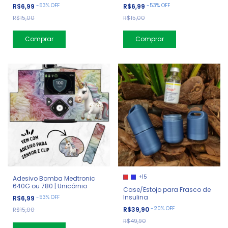
-
53
%
OFF
-
53
%
OFF
R$6,99
R$6,99
R$15,00
R$15,00
+15
Adesivo Bomba Medtronic
640G ou 780 | Unicórnio
Case/Estojo para Frasco de
Insulina
-
53
%
OFF
R$6,99
-
20
%
OFF
R$39,90
R$15,00
R$49,90