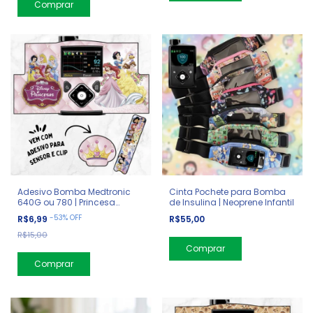
Comprar
Adesivo Bomba Medtronic
Cinta Pochete para Bomba
640G ou 780 | Princesa
de Insulina | Neoprene Infantil
Disney
-
53
%
OFF
R$6,99
R$55,00
R$15,00
Comprar