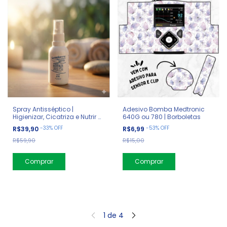
Spray Antisséptico |
Adesivo Bomba Medtronic
Higienizar, Cicatriza e Nutrir a
640G ou 780 | Borboletas
Pele
-
33
%
OFF
-
53
%
OFF
R$39,90
R$6,99
R$59,90
R$15,00
1
de
4