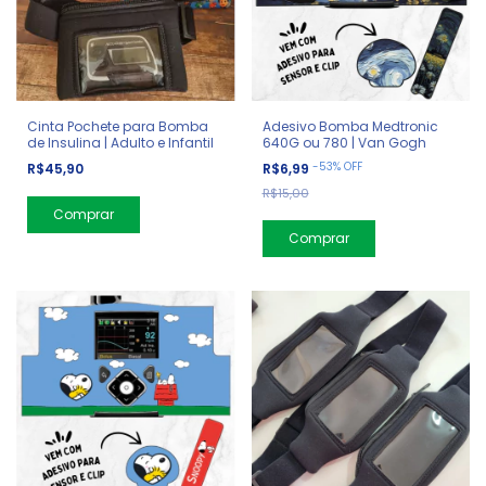
Cinta Pochete para Bomba
Adesivo Bomba Medtronic
de Insulina | Adulto e Infantil
640G ou 780 | Van Gogh
-
53
%
OFF
R$45,90
R$6,99
R$15,00
Comprar