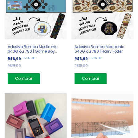
Adesivo Bomba Medtronic
Adesivo Bomba Medtronic
640G ou 780 | Game Boy
640G ou 780 | Harry Potter
Color
-
53
%
OFF
-
53
%
OFF
R$6,99
R$6,99
R$15,00
R$15,00