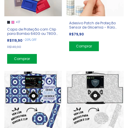
+17
Adesivo Patch de Proteção
Sensor de Glicemia - Rolo
Capa de Proteção com Clip
Transparente
para Bomba 640G ou 780G
R$79,90
Medtronic
-
20
%
OFF
R$119,90
Comprar
R$149,90
Comprar