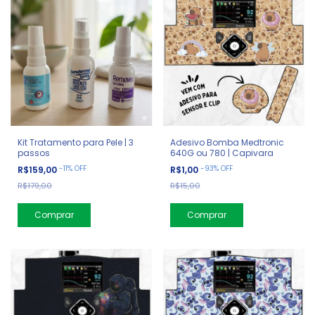
Kit Tratamento para Pele | 3
Adesivo Bomba Medtronic
passos
640G ou 780 | Capivara
-
11
%
OFF
-
93
%
OFF
R$159,00
R$1,00
R$179,00
R$15,00