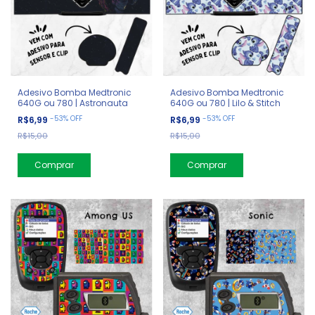
Adesivo Bomba Medtronic
Adesivo Bomba Medtronic
640G ou 780 | Astronauta
640G ou 780 | Lilo & Stitch
-
53
%
OFF
-
53
%
OFF
R$6,99
R$6,99
R$15,00
R$15,00