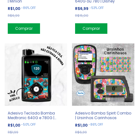
| Minion
640G ou 780 | Disney
-
86
%
OFF
-
53
%
OFF
R$1,00
R$6,99
R$6,99
R$15,00
Adesivo Teclado Bomba
Adesivo Bomba Spirit Combo
Medtronic 640G e 780G |
| Ursinhos Carinhosos
Carros
-
50
%
OFF
-
86
%
OFF
R$1,00
R$1,00
R$1,99
R$6,99