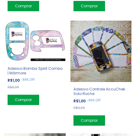
Adesivo Bomba Spirit Combo
| Mármore
-
86
%
OFF
R$1,00
R$6,99
Adesivo Controle AccuChek
Solo Roche
-
86
%
OFF
R$1,00
R$6,99
Comprar