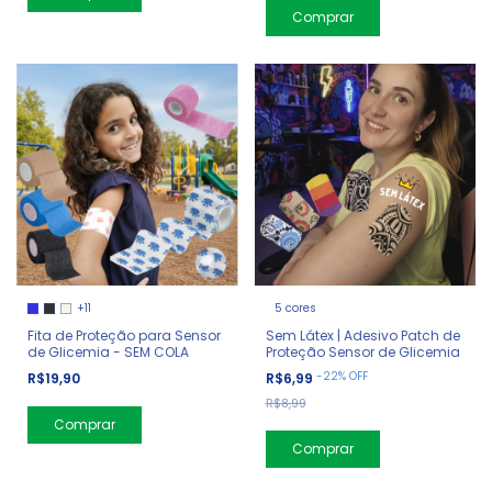
Comprar
+11
5 cores
Fita de Proteção para Sensor
Sem Látex | Adesivo Patch de
de Glicemia - SEM COLA
Proteção Sensor de Glicemia
-
22
%
OFF
R$19,90
R$6,99
R$8,99
Comprar
Comprar