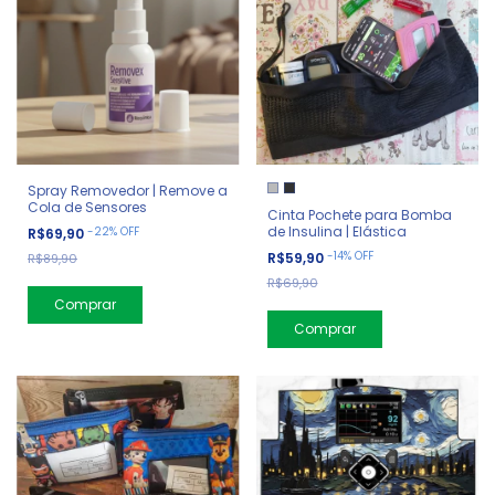
Spray Removedor | Remove a
Cola de Sensores
Cinta Pochete para Bomba
de Insulina | Elástica
-
22
%
OFF
R$69,90
-
14
%
OFF
R$59,90
R$89,90
R$69,90
Comprar