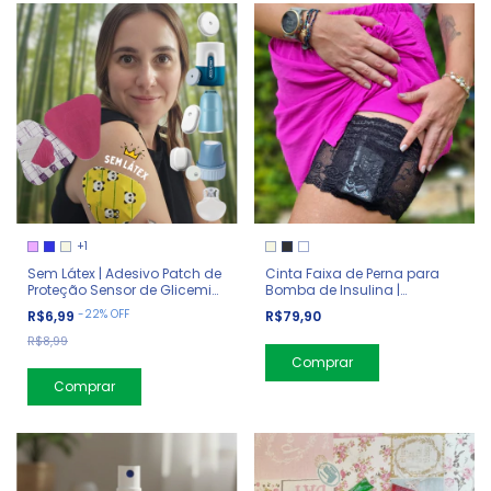
+1
Sem Látex | Adesivo Patch de
Cinta Faixa de Perna para
Proteção Sensor de Glicemia
Bomba de Insulina |
Triangular
Rendada
-
22
%
OFF
R$6,99
R$79,90
R$8,99
Comprar
Comprar