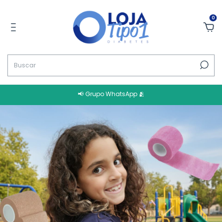
0
📢 Grupo WhatsApp 🫂