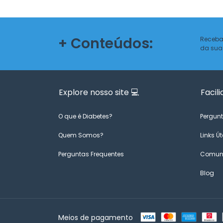
+ Conteúdos:
Receba
da sua
Explore nosso site 💻
Facili
O que é Diabetes?
Pergunt
Quem Somos?
Links Út
Perguntas Frequentes
Comuni
Blog
Meios de pagamento