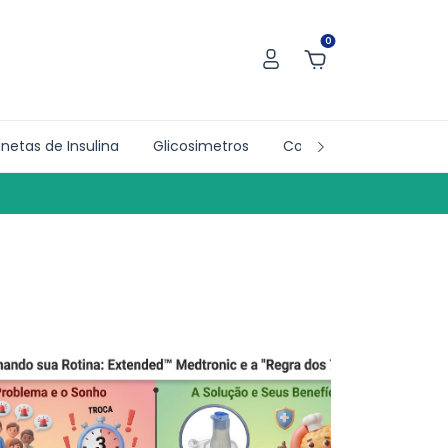
0
netas de Insulina
Glicosimetros
Collab´s
Doações