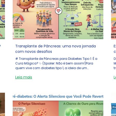
?
Transplante de Pâncreas: uma nova jornada
E
com novos desafios
c
# Transplante de Pâncreas para Diabetes Tipo 1: É a
D
Cura Mágica? ✨ (Spoiler: Não é bem assim!)Para
M
quem vive com diabetes tipo 1, a ideia de um
t
transplante de pâncreas pode soar como um sonho:
Leia mais
L
finalmente, se livrar das injeções de insulina! 💉 Mas
se