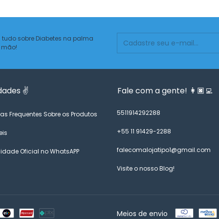
 tudo sobre Diabetes na palma
 mão!
dades ✌️
Fale com a gente! 👩🏿‍💻
5511914292288
as Frequentes Sobre os Produtos
+55 11 91429-2288
eis
falecomalojatipo1@gmail.com
dade Oficial no WhatsAPP
Visite o nosso Blog!
Meios de envio