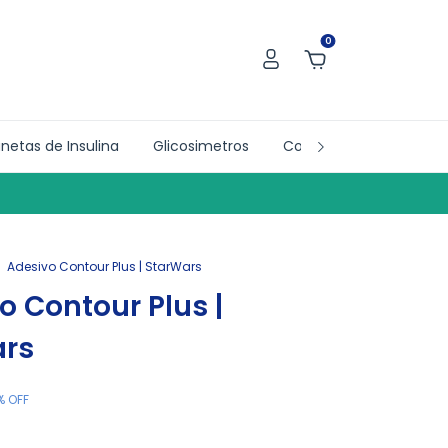
0
netas de Insulina
Glicosimetros
Collab´s
Doações
.
Adesivo Contour Plus | StarWars
o Contour Plus |
ars
%
OFF