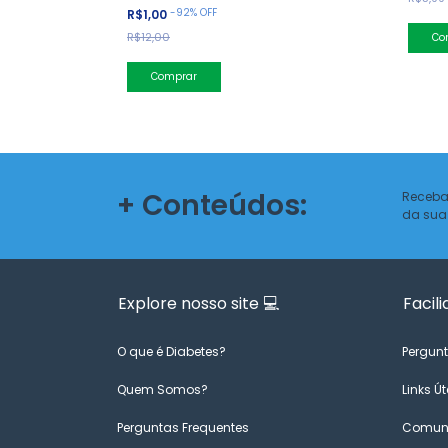
-
92
%
OFF
R$1,00
R$12,00
+ Conteúdos:
Receba
da sua
Explore nosso site 💻
Facili
O que é Diabetes?
Pergunt
Quem Somos?
Links Út
Perguntas Frequentes
Comuni