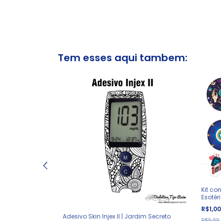
Tem esses aqui tambem:
Kit co
Esotér
R$1,0
Adesivo Skin Injex II | Jardim Secreto
R$5,99