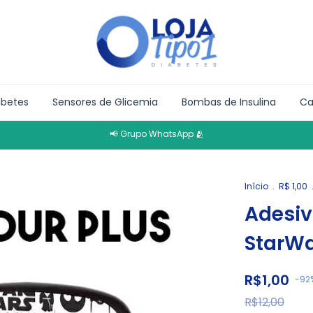
abetes
Sensores de Glicemia
Bombas de Insulina
Ca
📢 Grupo WhatsApp 🫂
Início
.
R$ 1,00
Adesiv
StarW
R$1,00
-
92
R$12,00