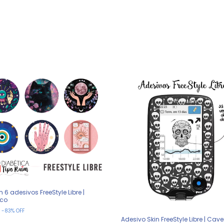
m 6 adesivos FreeStyle Libre |
ico
-
83
%
OFF
0
Adesivo Skin FreeStyle Libre | Cave