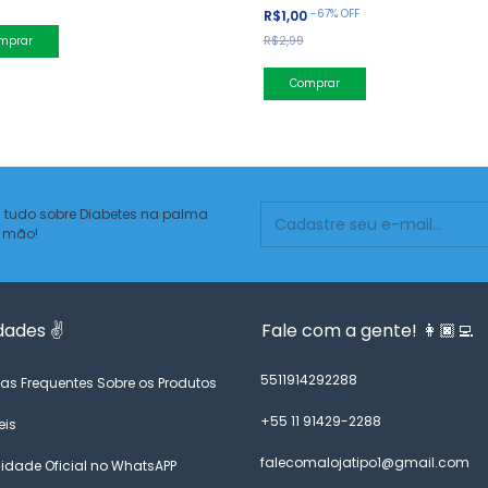
-
67
%
OFF
R$1,00
R$2,99
 tudo sobre Diabetes na palma
 mão!
dades ✌️
Fale com a gente! 👩🏿‍💻
5511914292288
as Frequentes Sobre os Produtos
+55 11 91429-2288
eis
falecomalojatipo1@gmail.com
dade Oficial no WhatsAPP