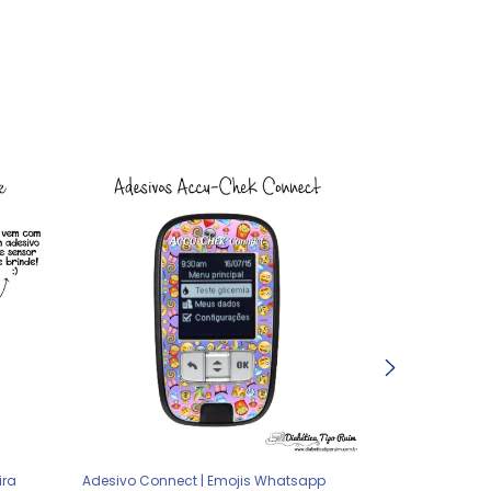
ira
Adesivo Connect | Emojis Whatsapp
Adesivo Connec