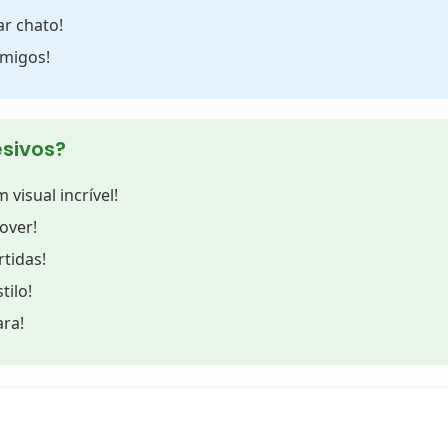
ar chato!
amigos!
esivos?
visual incrível!
mover!
rtidas!
tilo!
ara!