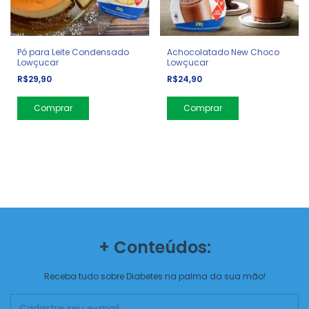
Pó para Leite Condensado
Achocolatado New Choco
Lowçucar
Lowçucar
R$29,90
R$24,90
+ Conteúdos:
Receba tudo sobre Diabetes na palma da sua mão!