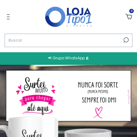
0
📢 Grupo WhatsApp 🫂