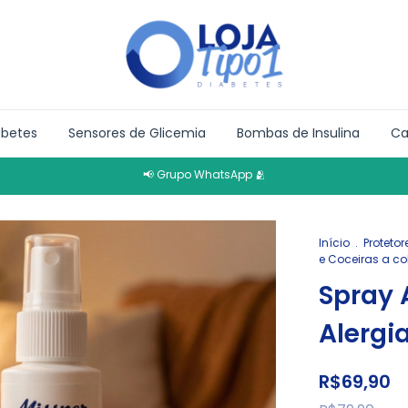
abetes
Sensores de Glicemia
Bombas de Insulina
Ca
📢 Grupo WhatsApp 🫂
Início
.
Proteto
e Coceiras a co
Spray 
Alergi
R$69,90