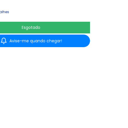
alhes
Avise-me quando chegar!