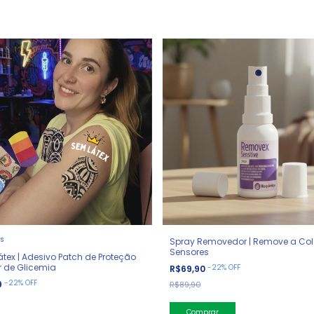
es
Spray Removedor | Remove a Col
Sensores
tex | Adesivo Patch de Proteção
r de Glicemia
-
22
%
OFF
R$69,90
-
22
%
OFF
9
R$89,90