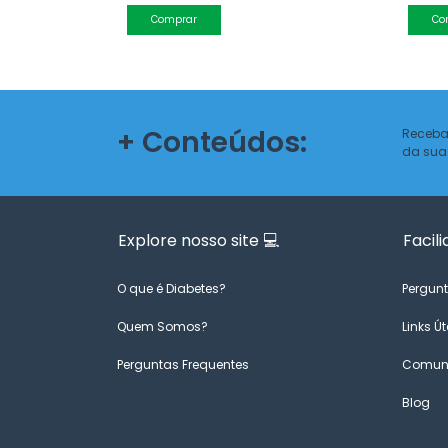
Comprar
Co
+ Conteúdos:
Receba
da sua
Explore nosso site 💻
Facili
O que é Diabetes?
Pergunt
Quem Somos?
Links Út
Perguntas Frequentes
Comuni
Blog