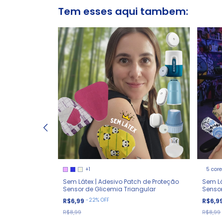
Tem esses aqui tambem:
+1
5 cor
ão Sensor de
Sem Látex | Adesivo Patch de Proteção
Sem Lá
Sensor de Glicemia Triangular
Senso
-
22
%
OFF
R$6,99
R$6,9
R$8,99
R$8,99