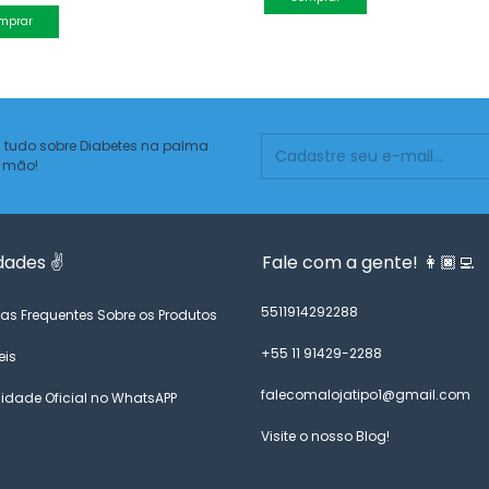
mprar
 tudo sobre Diabetes na palma
 mão!
dades ✌️
Fale com a gente! 👩🏿‍💻
5511914292288
as Frequentes Sobre os Produtos
+55 11 91429-2288
eis
falecomalojatipo1@gmail.com
dade Oficial no WhatsAPP
Visite o nosso Blog!