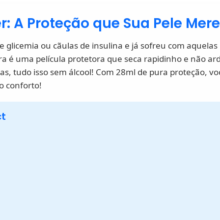
r: A Proteção que Sua Pele Mer
 glicemia ou cãulas de insulina e já sofreu com aquelas 
ra é uma pelí­cula protetora que seca rapidinho e não a
ias, tudo isso sem álcool! Com 28ml de pura proteção, voc
o conforto!
ct