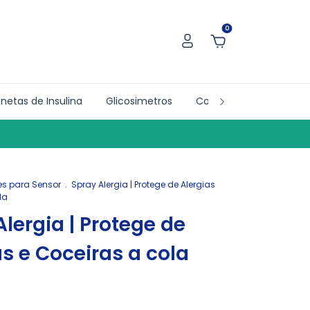
0
netas de Insulina
Glicosimetros
Collab´s
Doações
res para Sensor
.
Spray Alergia | Protege de Alergias
la
Alergia | Protege de
as e Coceiras a cola