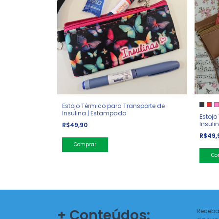
Estojo Térmico para Transporte de
Insulina | Estampado
Estojo
Insuli
R$49,90
R$49,
Comprar
Co
+ Conteúdos:
Receba