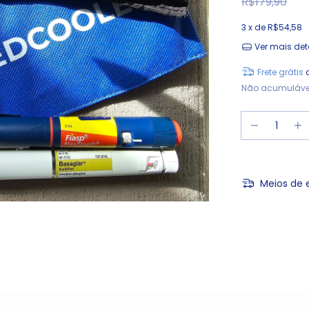
R$179,90
3
x de
R$54,58
Ver mais det
Frete grátis
Não acumuláve
Meios de 