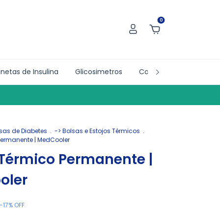
0
netas de Insulina
Glicosimetros
Collab´s
Doações
isas de Diabetes
.
-> Bolsas e Estojos Térmicos
.
Permanente | MedCooler
 Térmico Permanente |
oler
-
17
%
OFF