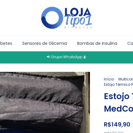
abetes
Sensores de Glicemia
Bombas de Insulina
Ca
📢 Grupo WhatsApp 🫂
Início
.
Multico
Estojo Térmico 
Estojo
MedCo
R$149,90