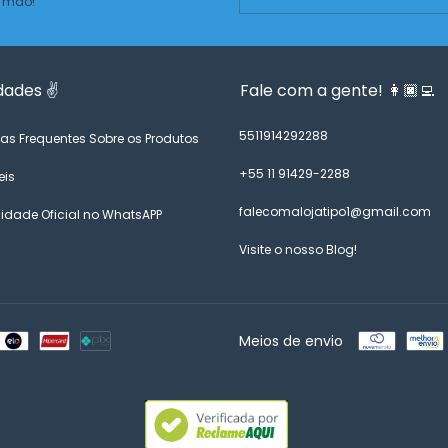
 mão!
dades ✌️
Fale com a gente! 👩🏿‍💻
5511914292288
as Frequentes Sobre os Produtos
+55 11 91429-2288
eis
falecomalojatipo1@gmail.com
dade Oficial no WhatsAPP
Visite o nosso Blog!
Meios de envio