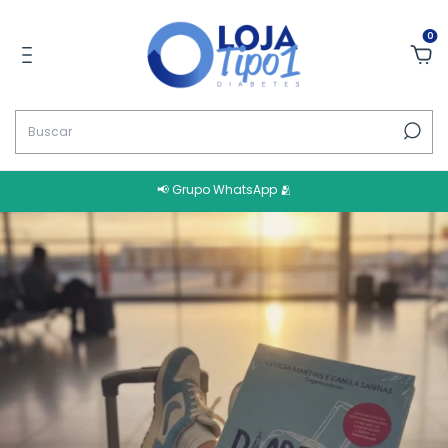
0
📢 Grupo WhatsApp 🫂