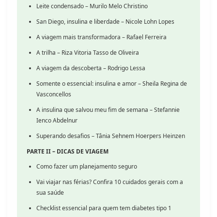
Leite condensado – Murilo Melo Christino
San Diego, insulina e liberdade – Nicole Lohn Lopes
A viagem mais transformadora – Rafael Ferreira
A trilha – Riza Vitoria Tasso de Oliveira
A viagem da descoberta – Rodrigo Lessa
Somente o essencial: insulina e amor – Sheila Regina de
Vasconcellos
A insulina que salvou meu fim de semana – Stefannie
Ienco Abdelnur
Superando desafios – Tânia Sehnem Hoerpers Heinzen
PARTE II – DICAS DE VIAGEM
Como fazer um planejamento seguro
Vai viajar nas férias? Confira 10 cuidados gerais com a
sua saúde
Checklist essencial para quem tem diabetes tipo 1