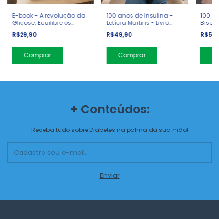
E-book - A revolução da
100 anos de Insulina -
100 M
Glicose: Equilibre os
Letícia Martins - Livro
Bisan 
níveis de açúcar no
Físico
R$29,90
R$49,90
R$59
sangue e mude sua vida
- Jessie Inchauspé
+ Conteúdos:
Receba tudo sobre Diabetes na palma da sua mão!