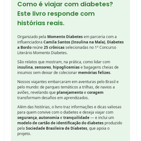
Como é viajar com diabetes?
Este livro responde com
histórias reais.
Organizado pela
Momento Diabetes
em parceria com a
influenciadora
Camila Santos (Insulina na Mala)
,
Diabetes
a Bordo
reúne
25 crônicas
selecionadas no 1º Concurso
Literário Momento Diabetes.
São relatos que mostram, na prática, como lidar com
insulina
,
sensores
,
hipoglicemias
e bagagens cheias de
insumos sem deixar de colecionar
memórias felizes
.
Nossos viajantes embarcaram em aventuras pelo Brasil e
pelo mundo: de parques temáticos a trilhas, de navios a
aviões, revelando que
planejamento
e
coragem
transformam desafios em aprendizados.
Além das histórias, o livro traz informações e dicas valiosas
para quem convive com o diabetes e deseja viajar com
segurança
,
autonomia
e
tranquilidade
— e inclui um
modelo de cartão de identificação do diabetes
produzido
pela
Sociedade Brasileira de Diabetes
, que apoia o
projeto.