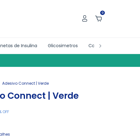
0
netas de Insulina
Glicosimetros
Collab´s
Doações
.
Adesivo Connect | Verde
o Connect | Verde
%
OFF
alhes