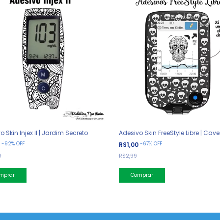
o Skin Injex II | Jardim Secreto
Adesivo Skin FreeStyle Libre | Cave
-
92
%
OFF
-
67
%
OFF
0
R$1,00
0
R$2,99