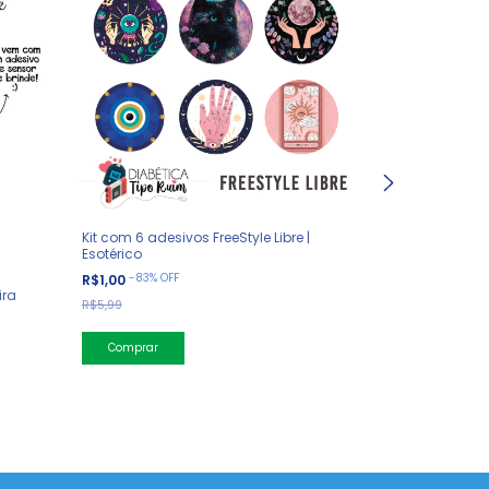
Kit com 6 adesivos FreeStyle Libre |
Esotérico
-
83
%
OFF
R$1,00
ira
Adesivo Conne
R$5,99
-
83
%
OFF
R$1,00
R$6,00