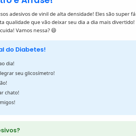
ro e Arrase!
s adesivos de vinil de alta densidade! Eles são super fáce
lta qualidade que vão deixar seu dia a dia mais divertid
 cuida! Vamos nessa? 😄
al do Diabetes!
ao dia!
legrar seu glicosímetro!
ão!
ar chato!
amigos!
esivos?