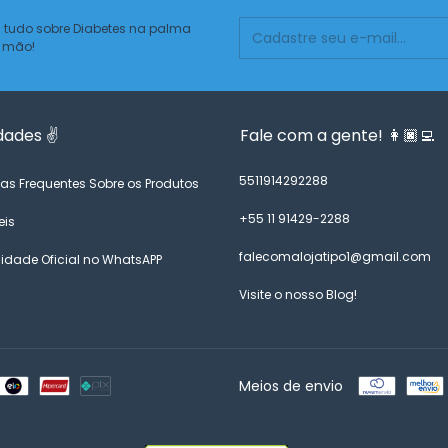
 tudo sobre Diabetes na palma
 mão!
dades ✌️
Fale com a gente! 👩🏿‍💻
5511914292288
as Frequentes Sobre os Produtos
+55 11 91429-2288
eis
falecomalojatipo1@gmail.com
dade Oficial no WhatsAPP
Visite o nosso Blog!
Meios de envio