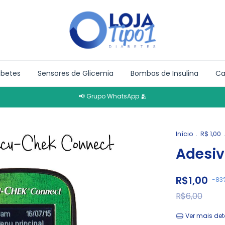
abetes
Sensores de Glicemia
Bombas de Insulina
Ca
📢 Grupo WhatsApp 🫂
Início
.
R$ 1,00
Adesiv
R$1,00
-
83
R$6,00
Ver mais det