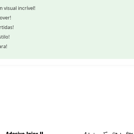
visual incrível!
mover!
rtidas!
tilo!
ara!