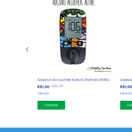
ory
Adesivo Accuchek Active | Romero Britto
Adesiv
-
83
%
OFF
R$1,00
R$1,0
R$6,00
R$12,0