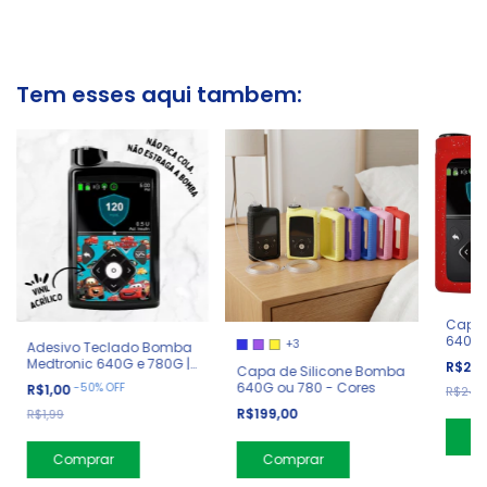
Tem esses aqui tambem:
Capa 
640G 
+3
Adesivo Teclado Bomba
com Gl
Medtronic 640G e 780G |
R$219
Capa de Silicone Bomba
Carros
640G ou 780 - Cores
-
50
%
OFF
R$1,00
R$249
R$199,00
R$1,99
Comprar