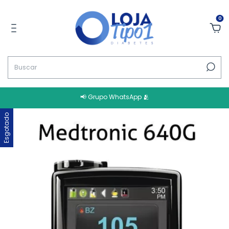
0
📢 Grupo WhatsApp 🫂
Esgotado